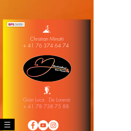
Christian Minotti
+ 41 76 374 64 74
Gian Luca De Lorenzi
+ 41 78 738 75 88